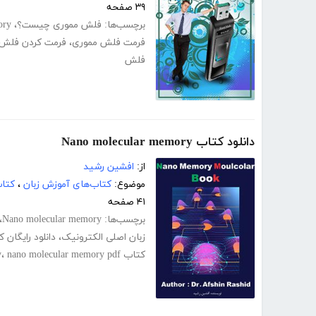
۳۹ صفحه
برچسب‌ها:
فلش مموری چیست؟
،
ory
فرمت فلش مموری
،
فرمت کردن فلش 
فلش
دانلود کتاب Nano molecular memory
از:
افشین رشید
موضوع:
کتاب‌های آموزش زبان
،
کتا
۴۱ صفحه
برچسب‌ها:
Nano molecular memory
،
زبان اصلی الکترونیک
،
دانلود رایگان
کتاب Nano molecular memory
nano molecular memory pdf
،