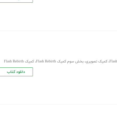
،
کمیک تصویری
،
بخش سوم کمیک Flash Rebirth
،
کمیک Flash Rebirth
دانلود کتاب