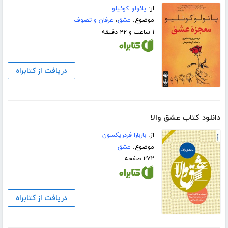
از:
پائولو کوئیلو
موضوع:
عشق
،
عرفان و تصوف
۱ ساعت و ۲۲ دقیقه
دریافت از کتابراه
دانلود کتاب عشق والا
از:
باربارا فردریکسون
موضوع:
عشق
۲۷۲ صفحه
دریافت از کتابراه