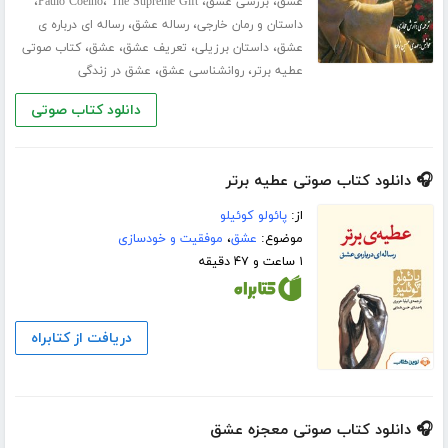
،
،
،
،
عشق
بررسی عشق
The Supreme Gift
Paulo Coelho
،
،
داستان و رمان خارجی
رساله عشق
رساله ای درباره ی
،
،
،
،
عشق
داستان برزیلی
تعریف عشق
عشق
کتاب صوتی
،
،
عطیه برتر
روانشناسی عشق
عشق در زندگی
دانلود کتاب صوتی
🎧 دانلود کتاب صوتی عطیه برتر
از:
پائولو کوئیلو
موضوع:
عشق
،
موفقیت و خودسازی
۱ ساعت و ۴۷ دقیقه
دریافت از کتابراه
🎧 دانلود کتاب صوتی معجزه عشق