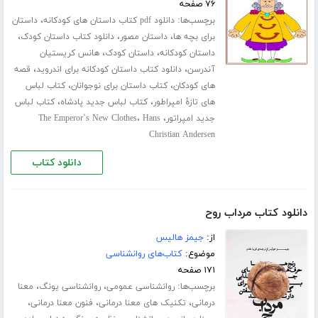
۷۶ صفحه
برچسب‌ها:
،
دانلود pdf کتاب داستان های کودکانه
داستان
،
،
،
برای بچه ها
داستان مصور
دانلود کتاب داستان کودک
،
،
داستان کودکانه
داستان کودک
هانس کریستیان
،
،
آندرسن
دانلود کتاب داستان کودکانه برای اندروید
قصه
،
،
های کودکان
کتاب داستان برای نوجوانان
کتاب لباس
،
،
های تازۀ امپراطور
کتاب لباس جدید پادشاه
کتاب لباس
،
،
جدید امپراتور
Hans
The Emperor`s New Clothes
Christian Andersen
دانلود کتاب
دانلود کتاب مرداب روح
از:
جیمز هالیس
موضوع:
کتاب‌های روانشناسی
۱۷۱ صفحه
برچسب‌ها:
،
،
روانشناسی عمومی
روانشناسی یونگ
معنا
،
،
،
درمانی
تکنیک های معنا درمانی
فنون معنا درمانی