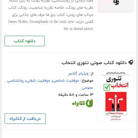
،
،
معنا درمانی در روانشناسی
نظریه یونگ به زبان ساده
،
،
نظریه های یونگ
خلاصه نظریه شخصیت یونگ
کتاب
،
مرداب هاى روحى
کتاب رنج ها حرف های جذابی برای
،
،
،
گفتن دارند
new
Swamplands of the soul
James Hollis
life in dismal places
دانلود کتاب
🎧 دانلود کتاب صوتی تئوری انتخاب
از:
ویلیام گلاسر
موضوع:
موفقیت شخصی
،
موفقیت شغلی
،
روانشناسی
عمومی
۱۳ ساعت و ۵۸ دقیقه
دریافت از کتابراه