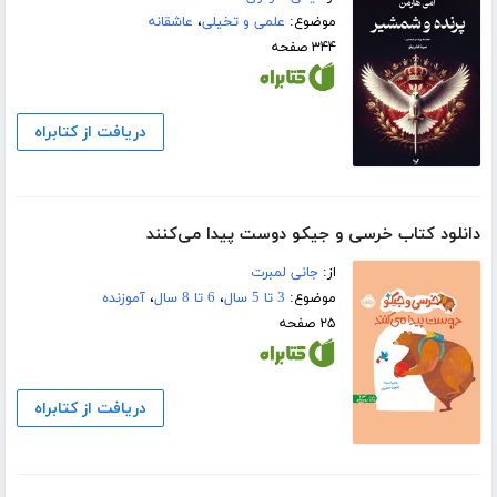
موضوع:
علمی و تخیلی
،
عاشقانه
۳۴۴ صفحه
دریافت از کتابراه
دانلود کتاب خرسی و جیکو دوست پیدا می‌کنند
از:
جانی لمبرت
موضوع:
3 تا 5 سال
،
6 تا 8 سال
،
آموزنده
۲۵ صفحه
دریافت از کتابراه