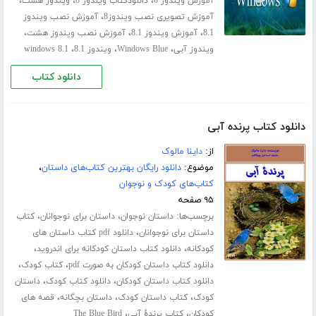
،
،
،
آموزش ویندوز 8
دانلودکتاب ویندوز 8
ویندوز هشت
،
آموزش تصویری نصب ویندوز8
آموزش نصب ویندوز
،
،
،
8.1
آموزش ویندوز 8.1
آموزش نصب ویندوز هشت
،
،
،
ویندوز آبی
Windows Blue
ویندوز 8.1
windows 8.1
دانلود کتاب
دانلود کتاب پرنده آبی
از:
داینا مالوک
موضوع:
دانلود رایگان بهترین کتاب‌های داستان
،
کتاب‌های کودک و نوجوان
۹۵ صفحه
برچسب‌ها:
،
،
داستان نوجوان
داستان برای نوجوانان
کتاب
،
داستان برای نوجوانان
دانلود pdf کتاب داستان های
،
،
کودکانه
دانلود کتاب داستان کودکانه برای اندروید
،
،
دانلود کتاب داستان کودکان به صورت pdf
کتاب کودک
،
،
دانلود کتاب داستان کودکان
دانلود کتاب کودک
داستان
،
،
،
کودک
کتاب داستان کودک
داستان بچگانه
قصه های
،
،
کودکان
کتاب پرندۀ آبی
The Blue Bird