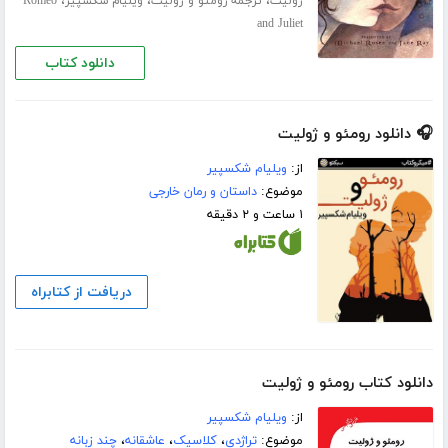
،
،
،
ژولیت
ترجمه رومئو و ژولیت
ویلیام شکسپیر
Romeo
and Juliet
دانلود کتاب
🎧 دانلود رومئو و ژولیت
از:
ویلیام شکسپیر
موضوع:
داستان و رمان خارجی
۱ ساعت و ۲ دقیقه
دریافت از کتابراه
دانلود کتاب رومئو و ژولیت
از:
ویلیام شکسپیر
موضوع:
تراژدی
،
کلاسیک
،
عاشقانه
،
چند زبانه