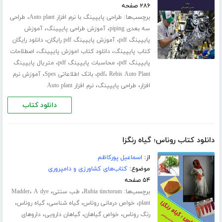
۲۸۶ صفحه
برچسب‌ها:
،
طراحی پایپینگ با نرم افزار Auto plant
طراحی
،
،
سه بعدی piping
آموزش طراحی پایپینگ
آموزش
،
،
پایپینگ pdf
آموزش پایپینگ pdf رایگان
دانلود رایگان
،
،
کتاب پایپینگ
دانلود کتاب اموزش پایپینگ
اصطلاحات
،
،
پایپینگ pdf
محاسبات پایپینگ pdf
متریال پایپینگ
،
،
،
Rebis Auto Plant
pdf
بانک اطلاعاتی Spes
آموزش نرم
،
،
افزار
طراحی پایپینگ
نرم افزار Auto plant
دانلود کتاب
دانلود کتاب روناس؛ گیاه رنگزا
از:
اسماعیل پورکاظم
موضوع:
کتاب‌های کشاورزی و دامپروری
۵۴ صفحه
برچسب‌ها:
،
،
،
Rubia tinctorum
طب سنتی
A dye
Madder
،
،
،
،
plant
خواص درمانی روناس
گیاه شناسی
گیاه روناس
،
،
،
رنگ روناس
خواص گیاهان
گیاهان دارویی
داروهای