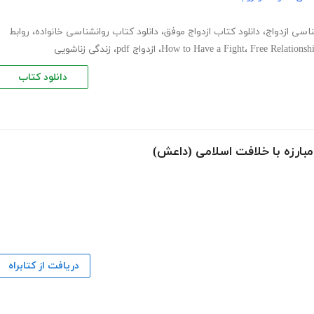
ناسی ازدواج
،
دانلود کتاب ازدواج موفق
،
دانلود کتاب روانشناسی خانواده
،
روابط
Free Relationsh
،
How to Have a Fight
،
ازدواج pdf
،
زندگی زناشویی
دانلود کتاب
بارزه با خلافت اسلامی (داعش)
دریافت از کتابراه