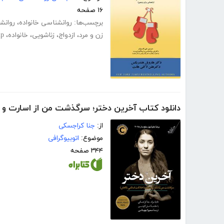
۱۶ صفحه
برچسب‌ها:
روانشناسی خانواده
،
روانش
زن و مرد
،
ازدواج
،
زناشویی
،
خانواده
،
ip
دانلود کتاب آخرین دختر؛ سرگذشت من از اسارت و م
از:
جنا کراجسکی
موضوع:
اتوبیوگرافی
۳۴۴ صفحه