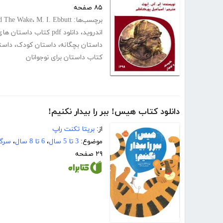
۸۵ صفحه
برچسب‌ها:
M. I. Ebbuttکتاب داستان کودک
،
d The Wake
اندروید
،
دانلود pdf کتاب داستان های کودکانه
داستان بچگانه
،
داستان کودک
،
داستا
کتاب داستان برای نوجوانان
دانلود کتاب هیس! ببر را بیدار نکنیم!
از:
بریتا تکنت راپ
موضوع:
3 تا 5 سال
،
6 تا 8 سال
،
سرگر
۲۹ صفحه