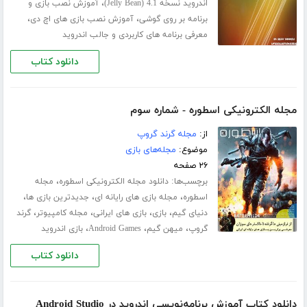
،
اندروید نسخه 4.1 (Jelly Bean)
آموزش نصب بازی و
،
،
برنامه بر روی گوشی
آموزش نصب بازی های اچ دی
معرفی برنامه های کاربردی و جالب اندروید
دانلود کتاب
مجله الکترونیکی اسطوره - شماره سوم
از:
مجله گرند گروپ
موضوع:
مجله‌های بازی
۲۶ صفحه
برچسب‌ها:
،
دانلود مجله الکترونیکی اسطوره
مجله
،
،
،
اسطوره
مجله بازی های رایانه ای
جدیدترین بازی ها
،
،
،
،
دنیای گیم
بازی
بازی های ایرانی
مجله کامپیوتر
گرند
،
،
،
گروپ
میهن گیم
Android Games
بازی اندروید
دانلود کتاب
دانلود کتاب آموزش برنامه‌نویسی اندروید در Android Studio