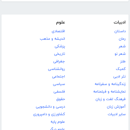
ادبیات
علوم
داستان
اقتصادی
رمان
اندیشه و مذهب
شعر
پزشکی
شعر نو
تاریخی
طنز
جغرافی
کمیک
روانشناسی
نثر ادبی
اجتماعی
زندگینامه و سفرنامه
سیاسی
نمایشنامه و فیلمنامه
فلسفی
فرهنگ لغت و زبان
حقوق
آموزش زبان
درسی و دانشجویی
سایر ادبیات
کشاورزی و دامپروری
علوم پایه
علوم دیگر