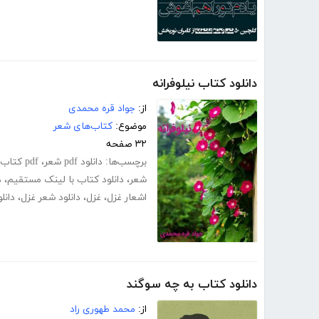
دانلود کتاب نیلوفرانه
از:
جواد قره محمدی
موضوع:
کتاب‌های شعر
۳۲ صفحه
برچسب‌ها:
دانلود pdf شعر
،
pdf کتاب شعر
شعر
،
دانلود کتاب با لینک مستقیم
،
د
اشعار غزل
،
غزل
،
دانلود شعر غزل
،
دانل
دانلود کتاب به چه سوگند
از:
محمد طهوری راد