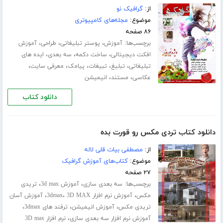
از:
گرافیک نو
موضوع:
مجله‌های کامپیوتری
۸۶ صفحه
برچسب‌ها:
،
،
،
آموزش
پوستر تبلیغاتی
طراحی
آموزش
،
،
،
افکت دیجیتالی
ساخت دکمه
سه بعدی
ایده های
،
،
،
،
،
تبلیغاتی
تبلیغ
تبیغات
پیامک
معرفی سایت
،
،
عکاسی
مستند
انیمیشن
دانلود کتاب
دانلود کتاب تردی مکس رو قورت بده
از:
مصطفی بیات قلی لاله
موضوع:
کتاب‌های آموزش گرافیک
۲۷ صفحه
برچسب‌ها:
،
،
سه بعدی سازی
آموزش 3d max
تریدی
،
،
،
مکس
آموزش نرم افزار 3dmax
3D MAX
آموزش آسان
،
،
،
تریدی مکس
آموزش انیمیشن
ترفند های 3dmax
،
آموزش نرم افزار سه بعدی سازی
نرم افزار 3D max