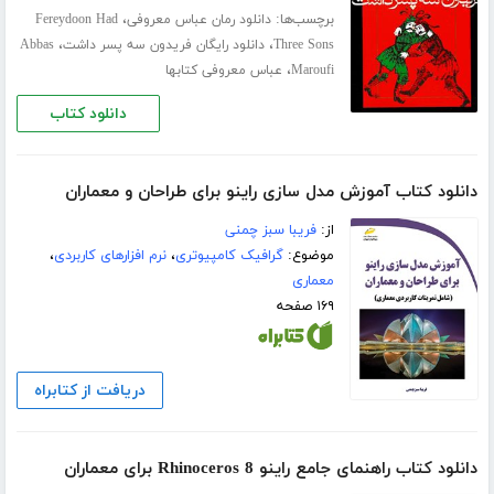
برچسب‌ها:
،
دانلود رمان عباس معروفی
Fereydoon Had
،
،
Three Sons
دانلود رایگان فریدون سه پسر داشت
Abbas
،
Maroufi
عباس معروفی کتابها
دانلود کتاب
دانلود کتاب آموزش مدل سازی راینو برای طراحان و معماران
از:
فریبا سبز چمنی
موضوع:
گرافیک کامپیوتری
،
نرم افزارهای کاربردی
،
معماری
۱۶۹ صفحه
دریافت از کتابراه
دانلود کتاب راهنمای جامع راینو Rhinoceros 8 برای معماران