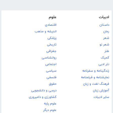
ادبیات
علوم
داستان
اقتصادی
رمان
اندیشه و مذهب
شعر
پزشکی
شعر نو
تاریخی
طنز
جغرافی
کمیک
روانشناسی
نثر ادبی
اجتماعی
زندگینامه و سفرنامه
سیاسی
نمایشنامه و فیلمنامه
فلسفی
فرهنگ لغت و زبان
حقوق
آموزش زبان
درسی و دانشجویی
سایر ادبیات
کشاورزی و دامپروری
علوم پایه
علوم دیگر