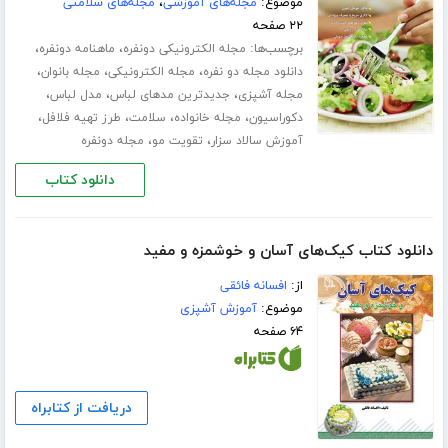
موضوع:
مجله‌های آموزشی
،
مجله‌های سلامتی
۲۲ صفحه
برچسب‌ها:
،
،
مجله الکترونیکی دونفره
ماهنامه دونفره
،
،
،
دانلود مجله دو نفره
مجله الکترونیکی
مجله بانوان
،
،
،
مجله آشپزی
جدیدترین مدهای لباس
مدل لباس
،
،
،
،
دکوراسیون
مجله خانواده
سلامت
طرز تهیه فلافل
،
،
آموزش سالاد سزار
تقویت مو
مجله دونفره
دانلود کتاب
دانلود کتاب کیک‌های آسان و خوشمزه و مفید
از:
افسانه فائقی
موضوع:
آموزش آشپزی
۶۴ صفحه
دریافت از کتابراه