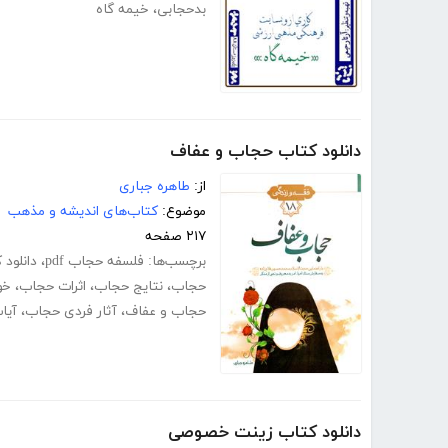
بدحجابی
،
خیمه گاه
دانلود کتاب حجاب و عفاف
از:
طاهره جباری
موضوع:
کتاب‌های اندیشه و مذهب
۲۱۷ صفحه
برچسب‌ها:
فلسفه حجاب pdf
،
دانلود 
حجاب
،
نتایج حجاب
،
اثرات حجاب
،
خو
حجاب و عفاف
،
آثار فردی حجاب
،
آیا
دانلود کتاب زینت خصوصی