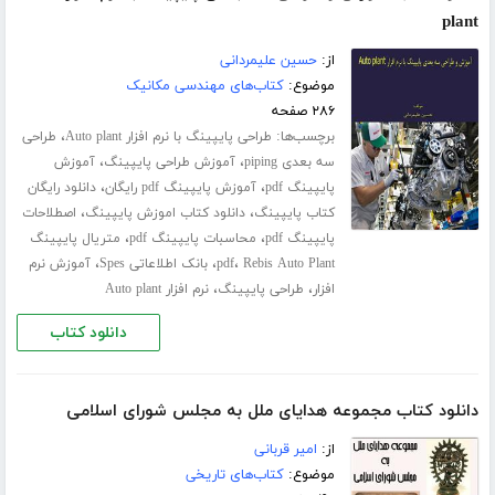
plant
از:
حسین علیمردانی
موضوع:
کتاب‌های مهندسی مکانیک
۲۸۶ صفحه
برچسب‌ها:
،
طراحی پایپینگ با نرم افزار Auto plant
طراحی
،
،
سه بعدی piping
آموزش طراحی پایپینگ
آموزش
،
،
پایپینگ pdf
آموزش پایپینگ pdf رایگان
دانلود رایگان
،
،
کتاب پایپینگ
دانلود کتاب اموزش پایپینگ
اصطلاحات
،
،
پایپینگ pdf
محاسبات پایپینگ pdf
متریال پایپینگ
،
،
،
Rebis Auto Plant
pdf
بانک اطلاعاتی Spes
آموزش نرم
،
،
افزار
طراحی پایپینگ
نرم افزار Auto plant
دانلود کتاب
دانلود کتاب مجموعه هدایای ملل به مجلس شورای اسلامی
از:
امیر قربانی
موضوع:
کتاب‌های تاریخی