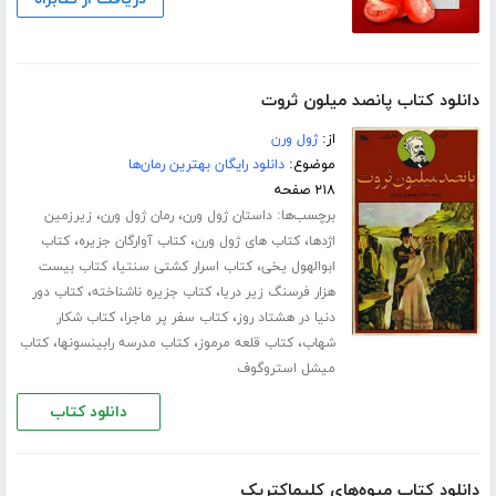
دانلود کتاب پانصد میلون ثروت
از:
ژول ورن
موضوع:
دانلود رایگان بهترین رمان‌ها
۲۱۸ صفحه
برچسب‌ها:
،
،
داستان ژول ورن
رمان ژول ورن
زیرزمین
،
،
،
اژدها
کتاب های ژول ورن
کتاب آوارگان جزیره
کتاب
،
،
ابوالهول یخی
کتاب اسرار کشتی سنتیا
کتاب بیست
،
،
هزار فرسنگ زیر دریا
کتاب جزیره ناشناخته
کتاب دور
،
،
دنیا در هشتاد روز
کتاب سفر پر ماجرا
کتاب شکار
،
،
،
شهاب
کتاب قلعه مرموز
کتاب مدرسه رابینسونها
کتاب
میشل استروگوف
دانلود کتاب
دانلود کتاب میوه‌های کلیماکتریک