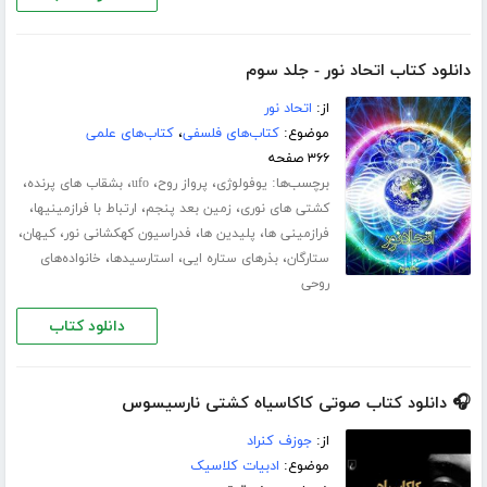
دانلود کتاب اتحاد نور - جلد سوم
از:
اتحاد نور
موضوع:
کتاب‌های فلسفی
،
کتاب‌های علمی
۳۶۶ صفحه
برچسب‌ها:
،
،
،
،
یوفولوژی
پرواز روح
ufo
بشقاب های پرنده
،
،
،
کشتی های نوری
زمین بعد پنجم
ارتباط با فرازمینیها
،
،
،
،
فرازمینی ها
پلیدین ها
فدراسیون کهکشانی نور
کیهان
،
،
،
ستارگان
بذرهای ستاره ایی
استارسیدها
خانواده‌های
روحی
دانلود کتاب
🎧 دانلود کتاب صوتی کاکاسیاه کشتی نارسیسوس
از:
جوزف کنراد
موضوع:
ادبیات کلاسیک