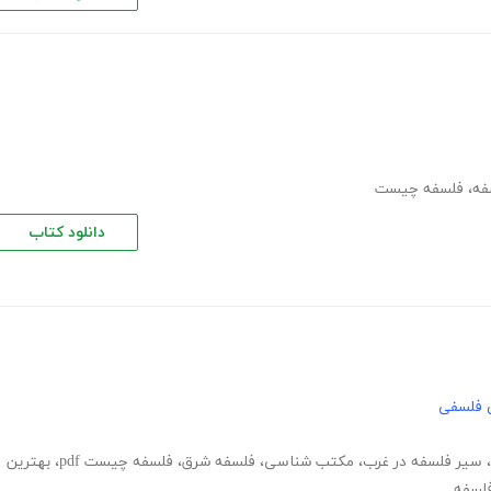
فه
،
فلسفه چیست
دانلود کتاب
 فلسفی
،
سیر فلسفه در غرب
،
مکتب شناسی
،
فلسفه شرق
،
فلسفه چیست pdf
،
بهترین
فلسفه