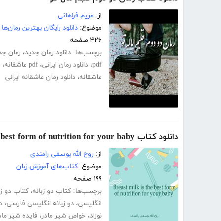
از:
مریم فراهانی
موضوع:
دانلود رایگان بهترین رمان‌ها
۴۲۶ صفحه
برچسب‌ها:
دانلود رمان جدید
،
رمان جد
pdf
،
دانلود رمان ایرانی
،
pdf عاشقانه
،
د
عاشقانه
،
دانلود رمان عاشقانه ایرانی
دانلود کتاب Breast milk is the best form of nutrition for your baby
از:
روح الله یوسفی رامندی
موضوع:
کتاب‌های آموزش زبان
۱۹۹ صفحه
برچسب‌ها:
کتاب دو زبانه
،
کتاب دو زب
انگلیسی
،
دو زبانه انگلیسی فارسی
،
د
نوزاد
،
خواص شیر مادر
،
فایده شیر ماد