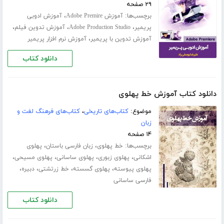
۲۹ صفحه
برچسب‌ها:
،
آموزش Adobe Premire
آموزش ادوبی
،
،
،
پریمیر
Adobe Production Studio
آموزش تدوین فیلم
،
آموزش تدوین با پریمیر
آموزش نرم افزار پریمیر
دانلود کتاب
دانلود کتاب آموزش خط پهلوی
موضوع:
کتاب‌های تاریخی
،
کتاب‌های فرهنگ لغت و
زبان
۱۴ صفحه
برچسب‌ها:
،
،
خط پهلوی
زبان فارسی باستان
پهلوی
،
،
،
،
اشکانی
پهلوی زبوری
پهلوی ساسانی
پهلوی مسیحی
،
،
،
،
پهلوی پیوسته
پهلوی گسسته
خط زرتشتی
دبیره
فارسی ساسانی
دانلود کتاب