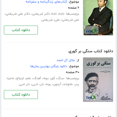
موضوع:
کتاب‌های زندگینامه و سفرنامه
۶ صفحه
برچسب‌ها:
،
،
،
نامه
نامه دکتر شریعتی
دکتر علی شریعتی
،
،
علی شریعتی
علی
شریعتی
دانلود کتاب
دانلود کتاب سنگی بر گوری
از:
جلال آل احمد
موضوع:
دانلود رایگان بهترین رمان‌ها
۳۰ صفحه
برچسب‌ها:
،
،
،
،
،
،
،
سنگ
گور
بچه
آهنگ
علم
ازدواج
ماجرا
،
،
،
،
،
،
پدر
خانواده
آزمون
بچه
نثر
ادبی
نثر ادبی
دانلود کتاب