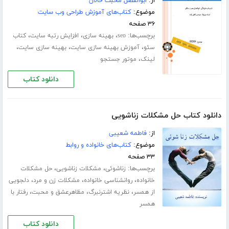
از:
ابوالفضل محبت خالان
موضوع:
کتاب‌های آموزش طراحی وب سایت
۳۶ صفحه
برچسب‌ها:
،
،
،
seo
بهینه سازی
افزایش رتبه سایت
کتاب
،
،
،
سئو
آموزش بهینه سازی سایت
بهینه سازی سایت
،
لینک
موتور جستجو
دانلود کتاب
دانلود کتاب حل مشکلات زناشویی
از:
فاطمه شعیبی
موضوع:
کتاب‌های خانواده و روابط
۳۳ صفحه
برچسب‌ها:
،
،
زناشوئی
مشکلات زناشویی
حل مشکلات
،
،
،
خانواده
روانشناسی خانواده
مشکلات زن و مرد
دلجویی
،
،
،
از همسر
نظریه اشترنبرگ
مظاهرعشق و محبت
رفتار با
همسر
دانلود کتاب