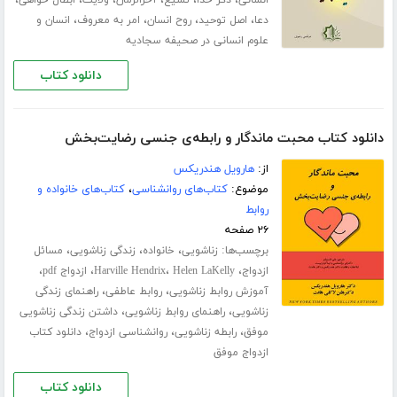
،
،
،
،
،
،
انسانی
ذکر خدا
تشیع
آخرالزمان
ولایت
ابطال خواهی
،
،
،
،
دعا
اصل توحید
روح انسان
امر به معروف
انسان و
علوم انسانی در صحیفه سجادیه
دانلود کتاب
دانلود کتاب محبت ماندگار و رابطه‌ی جنسی رضایت‌بخش
از:
هارویل هندریکس
موضوع:
کتاب‌های روانشناسی
،
کتاب‌های خانواده و
روابط
۲۶ صفحه
برچسب‌ها:
،
،
،
زناشویی
خانواده
زندگی زناشویی
مسائل
،
،
،
،
ازدواج
Helen LaKelly
Harville Hendrix
ازدواج pdf
،
،
آموزش روابط زناشویی
روابط عاطفی
راهنمای زندگی
،
،
زناشویی
راهنمای روابط زناشویی
داشتن زندگی زناشویی
،
،
،
موفق
رابطه زناشویی
روانشناسی ازدواج
دانلود کتاب
ازدواج موفق
دانلود کتاب