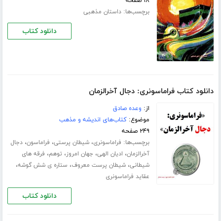
۱۸ صفحه
برچسب‌ها:
داستان مذهبی
دانلود کتاب
دانلود کتاب فراماسونری: دجال آخرالزمان
از:
وعده صادق
موضوع:
کتاب‌های اندیشه و مذهب
۲۴۹ صفحه
برچسب‌ها:
،
،
،
فراماسونری
شیطان پرستی
فراماسون
دجال
،
،
،
،
آخرالزمان
ادیان الهی
جهان امروز
توهم
فرقه های
،
،
،
شیطانی
شیطان پرست معروف
ستاره ی شش گوشه
عقاید فراماسونری
دانلود کتاب