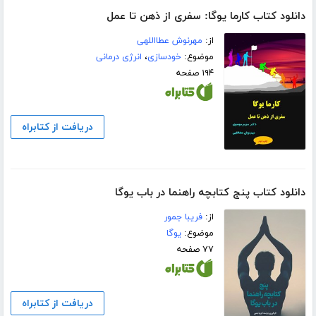
دانلود کتاب کارما یوگا: سفری از ذهن تا عمل
از:
مهرنوش عطااللهی
موضوع:
خودسازی
،
انرژی درمانی
۱۹۴ صفحه
دریافت از کتابراه
دانلود کتاب پنج کتابچه راهنما در باب یوگا
از:
فریبا جمور
موضوع:
یوگا
۷۷ صفحه
دریافت از کتابراه