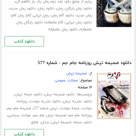
،
،
برایم از عشق بگو
جلد دوم رمان یک بار نگاهم کن
،
،
،
،
دانلود رمان رایگان
رمان
دانلود رمان
دانلود رمان جدید
،
،
،
،
رمان جدید
دانلود pdf رمان
رمان ایرانی pdf
رمان pdf
،
،
دانلود رمان ایرانی
pdf عاشقانه
دانلود رایگان رمان
،
عاشقانه
دانلود رمان عاشقانه
دانلود کتاب
دانلود ضمیمه تپش روزنامه جام جم - شماره 577
از:
ضمیمه تپش
موضوع:
مجلات عمومی
۱۶ صفحه
برچسب‌ها:
،
،
دانلود ضمیمه تپش
دانلود مجله تپش
،
،
دانلود نشریه تپش
دانلود نشریه حوادث
روزنامه
،
،
،
،
حوادث
مجله حوادث
تپش شماره 577
ضمیمه جام جم
،
،
،
روزنامه جام جم
ضمیمه تپش جام جم
حوادث سیاسی
،
،
،
دانلود مجله
ضمیمه تپش
زندان
طلاق
دانلود کتاب