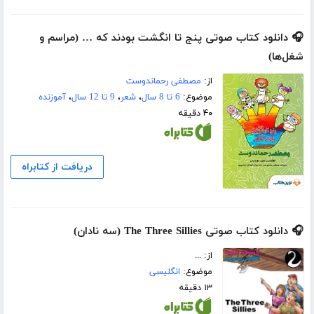
🎧 دانلود کتاب صوتی پنج تا انگشت بودند که … (مراسم و
شغل‌ها)
از:
مصطفی رحماندوست
موضوع:
6 تا 8 سال
،
شعر
،
9 تا 12 سال
،
آموزنده
۴۰ دقیقه
دریافت از کتابراه
🎧 دانلود کتاب صوتی The Three Sillies (سه نادان)
از: ...
موضوع:
انگلیسی
۱۳ دقیقه