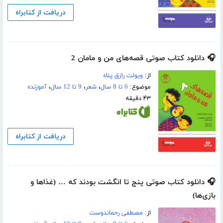
دریافت از کتابراه
🎧 دانلود کتاب صوتی قصه‌های من و مامان 2
از:
ویولت رازق پناه
موضوع:
6 تا 8 سال
،
شعر
،
9 تا 12 سال
،
آموزنده
۴۳ دقیقه
دریافت از کتابراه
🎧 دانلود کتاب صوتی پنج تا انگشت بودند که … (غذاها و
بازی‌ها)
از:
مصطفی رحماندوست