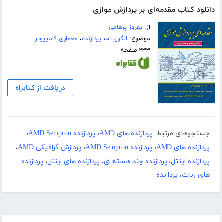
دانلود کتاب مقدمه‌ای بر پردازش موازی
از:
بهروز پرهامی
موضوع:
الگوریتم
،
پردازنده
،
معماری کامپیوتر
۲۳۳ صفحه
دریافت از کتابراه
جستجوهای مرتبط:
پردازنده های AMD
،
پردازنده AMD Sempron
،
پردازنده های AMD
،
پردازنده AMD Sempron
،
پردازش گرافیکی AMD
،
پردازنده اینتل
،
پردازنده چند هسته ای
،
پردازنده های اینتل
،
پردازنده
های ربات
،
پردازنده