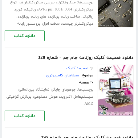
برچسب‌ها:
،
،
میکروکنترلر
بررسی میکروکنترلر ها
انواع
،
،
،
،
،
،
میکروکنترلر
8084
8051
pic
AVR
رباتیک
کاربرد
،
،
،
،
رباتیک
ساخت ربات
پردازنده های ربات
پردازنده
،
،
میکروکنترلر چیست
سخت افزار
پروسسور رایانه
دانلود کتاب
دانلود ضمیمه کلیک روزنامه جام جم - شماره 328
از:
ضمیمه کلیک
موضوع:
مجله‌های کامپیوتری
۱۶ صفحه
برچسب‌ها:
،
،
جوهرهای چاپگر
نمایشگاه بین‌المللی
،
،
سیستم‌عامل آندروید
هوش مصنوعی
پردازش گرافیکی
AMD
دانلود کتاب
دانلود ضمیمه کلیک روزنامه جام جم شماره 295