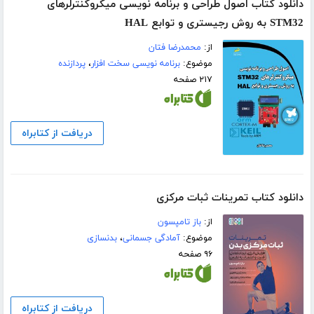
دانلود کتاب اصول طراحی و برنامه نویسی میکروکنترلرهای
STM32 به روش رجیستری و توابع HAL
از:
محمدرضا فتان
موضوع:
برنامه نویسی سخت افزار
،
پردازنده
۲۱۷ صفحه
دریافت از کتابراه
دانلود کتاب تمرینات ثبات مرکزی
از:
باز تامپسون
موضوع:
آمادگی جسمانی
،
بدنسازی
۹۶ صفحه
دریافت از کتابراه