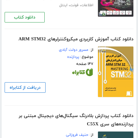
،
،
اطلاعات
فونت
اینتل
دانلود کتاب
دانلود کتاب آموزش کاربردی میکروکنترلرهای ARM STM32
از:
مسرور دولت آبادی
موضوع:
پردازنده
۱۴۷ صفحه
دریافت از کتابراه
دانلود کتاب پردازش بلادرنگ سیگنال‌های دیجیتال مبتنی بر
پردازنده‌های سری C55X
از:
حنیف فروزانی