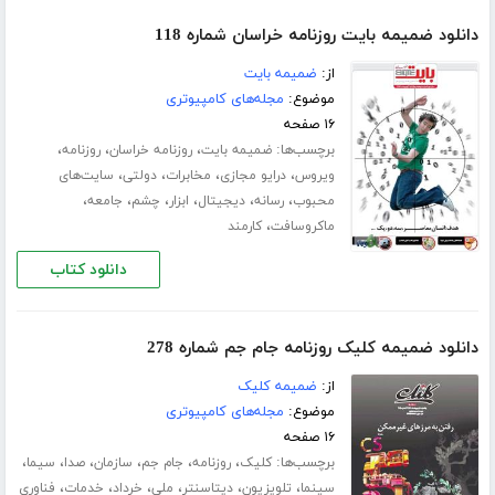
دانلود ضمیمه بایت روزنامه خراسان شماره 118
از:
ضمیمه بایت
موضوع:
مجله‌های کامپیوتری
۱۶ صفحه
برچسب‌ها:
،
،
،
ضمیمه بایت
روزنامه خراسان
روزنامه
،
،
،
،
ویروس
درایو مجازی
مخابرات
دولتی
سایت‌های
،
،
،
،
،
،
محبوب
رسانه
دیجیتال
ابزار
چشم
جامعه
،
ماکروسافت
کارمند
دانلود کتاب
دانلود ضمیمه کلیک روزنامه جام جم شماره 278
از:
ضمیمه کلیک
موضوع:
مجله‌های کامپیوتری
۱۶ صفحه
برچسب‌ها:
،
،
،
،
،
،
کلیک
روزنامه
جام جم
سازمان
صدا
سیما
،
،
،
،
،
،
سینما
تلویزیون
دیتاسنتر
ملی
خرداد
خدمات
فناوری