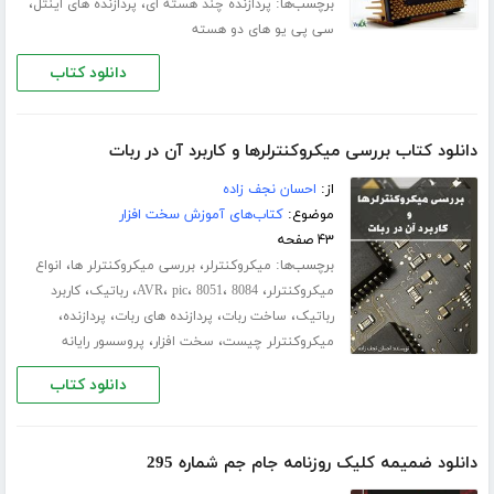
برچسب‌ها:
،
،
پردازنده چند هسته ای
پردازنده های اینتل
سی پی یو های دو هسته
دانلود کتاب
دانلود کتاب بررسی میکروکنترلرها و کاربرد آن در ربات
از:
احسان نجف زاده
موضوع:
کتاب‌های آموزش سخت افزار
۴۳ صفحه
برچسب‌ها:
،
،
میکروکنترلر
بررسی میکروکنترلر ها
انواع
،
،
،
،
،
،
میکروکنترلر
8084
8051
pic
AVR
رباتیک
کاربرد
،
،
،
،
رباتیک
ساخت ربات
پردازنده های ربات
پردازنده
،
،
میکروکنترلر چیست
سخت افزار
پروسسور رایانه
دانلود کتاب
دانلود ضمیمه کلیک روزنامه جام جم شماره 295