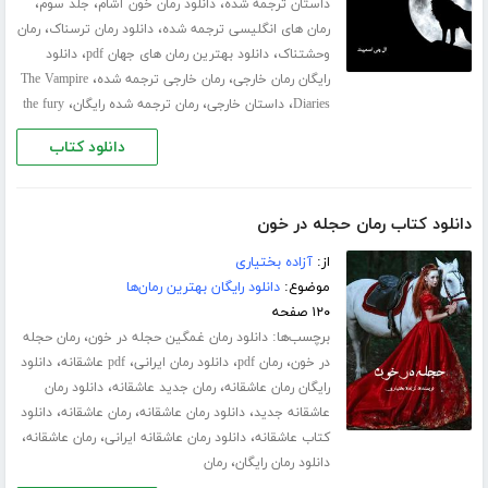
،
،
،
داستان ترجمه شده
دانلود رمان خون آشام
جلد سوم
،
،
رمان های انگلیسی ترجمه شده
دانلود رمان ترسناک
رمان
،
،
وحشتناک
دانلود بهترین رمان های جهان pdf
دانلود
،
،
رایگان رمان خارجی
رمان خارجی ترجمه شده
The Vampire
،
،
،
Diaries
داستان خارجی
رمان ترجمه شده رایگان
the fury
دانلود کتاب
دانلود کتاب رمان حجله در خون
از:
آزاده بختیاری
موضوع:
دانلود رایگان بهترین رمان‌ها
۱۲۰ صفحه
برچسب‌ها:
،
دانلود رمان غمگین حجله در خون
رمان حجله
،
،
،
،
در خون
رمان pdf
دانلود رمان ایرانی
pdf عاشقانه
دانلود
،
،
رایگان رمان عاشقانه
رمان جدید عاشقانه
دانلود رمان
،
،
،
عاشقانه جدید
دانلود رمان عاشقانه
رمان عاشقانه
دانلود
،
،
،
کتاب عاشقانه
دانلود رمان عاشقانه ایرانی
رمان عاشقانه
،
دانلود رمان رایگان
رمان