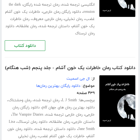
،
،
انگلیسی ترجمه شده
رمان ترجمه شده رایگان
the dark
،
،
renuion
دانلود رایگان رمان خارجی
خاطرات یک خون آشام
،
،
،
غضب
رمان تخیلی
رمان خارجی معروف
رمان خاطرات
،
،
،
یک خون آشام
داستان ترجمه شده
رمان عاشقانه
دانلود
رمان ترسناک
دانلود کتاب
دانلود کتاب رمان خاطرات یک خون آشام - جلد پنجم (شب هنگام)
از:
ال جی اسمیت
موضوع:
دانلود رایگان بهترین رمان‌ها
۴۳۹ صفحه
برچسب‌ها:
،
،
،
L J Smith
رمان ترجمه شده
رمان وحشتناک
،
دانلود بهترین رمان های جهان pdf
دانلود رایگان رمان
،
،
،
خارجی
رمان خارجی ترجمه شده
The Vampire Diaries
،
،
،
داستان خارجی
رمان عاشقانه
دانلود رمان ترسناک
Lisa
،
،
Jane Smith
دانلود داستان ترجمه شده
دانلود رمان خون
،
،
آشام
خاطرات یک خون آشام غضب
رمان تخیلی