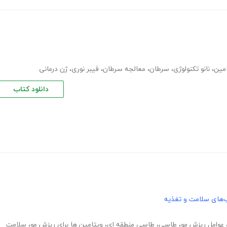
مین
،
نانو تکنولوژی
،
سرطان
،
معالجه سرطان
،
فیبر نوری
،
ژن درمانی
دانلود کتاب
‌های سلامت و تغذیه
عوامل ریزش مو
،
طاسی
،
طاسی منطقه ای
،
ویتامین ها برای ریزش مو
،
سلامت