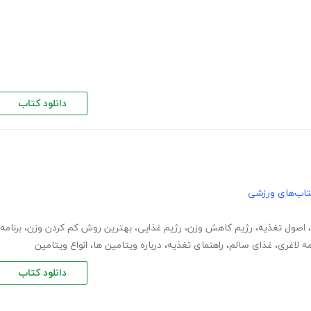
دانلود کتاب
تاب‌های ورزشی
،
اصول تغذیه
،
رژیم کاهش وزن
،
رژیم غذایی
،
بهترین روش کم کردن وزن
،
برنامه
مه لاغری
،
غذای سالم
،
راهنمای تغذیه
،
درباره ویتامین ها
،
انواع ویتامین
دانلود کتاب