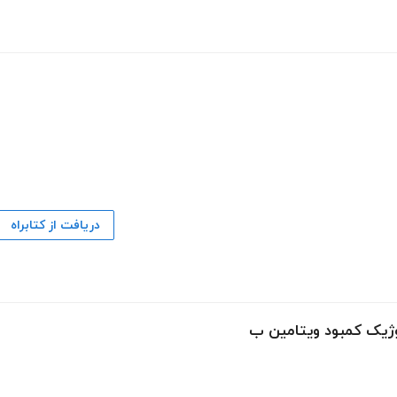
دریافت از کتابراه
وژیک کمبود ویتامین ب