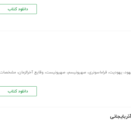
دانلود کتاب
هود
،
یهودیت
،
فراماسونری
،
صهیونیسم
،
صهیونیست
،
وقایع آخرالزمان
،
مشخصات
دانلود کتاب
ذربایجانی