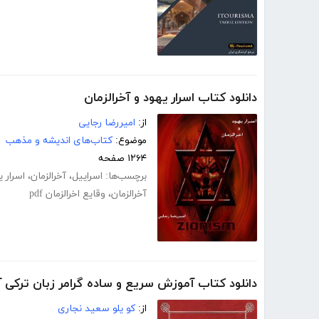
دانلود کتاب اسرار یهود و آخرالزمان
از:
امیررضا رجایی
موضوع:
کتاب‌های اندیشه و مذهب
۱۲۶۴ صفحه
برچسب‌ها:
اسراییل
،
آخرالزمان
،
اسرار ی
آخرالزمان
،
وقایع اخرالزمان pdf
دانلود کتاب آموزش سریع و ساده گرامر زبان ترکی آ
از:
کو یلو سعید نجاری