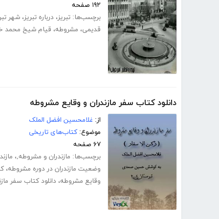
۱۹۲ صفحه
برچسب‌ها:
تبریز
،
درباره تبریز
،
شهر تبر
قدیمی
،
مشروطه
،
قیام شیخ محمد خی
دانلود کتاب سفر مازندران و وقایع مشروطه
از:
غلامحسین افضل الملک
موضوع:
کتاب‌های تاریخی
۶۷ صفحه
برچسب‌ها:
مازندران و مشروطه,
،
مازند
وضعیت مازندران در دوره مشروطه
،
کت
وقایع مشروطه
،
دانلود کتاب سفر ماز