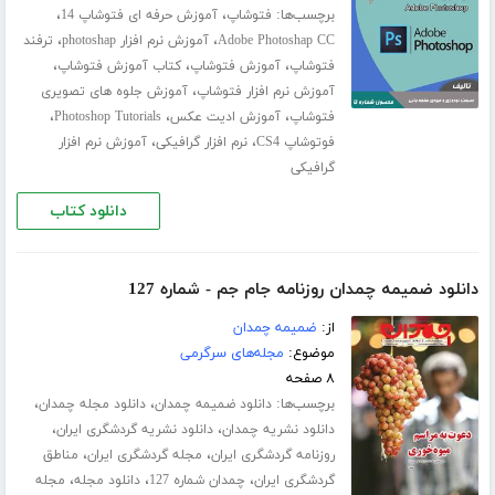
برچسب‌ها:
،
،
فتوشاپ
آموزش حرفه ای فتوشاپ 14
،
،
Adobe Photoshap CC
آموزش نرم افزار photoshap
ترفند
،
،
،
فتوشاپ
آموزش فتوشاپ
کتاب آموزش فتوشاپ
،
آموزش نرم افزار فتوشاپ
آموزش جلوه های تصویری
،
،
،
فتوشاپ
آموزش ادیت عکس
Photoshop Tutorials
،
،
فوتوشاپ CS4
نرم افزار گرافیکی
آموزش نرم افزار
گرافیکی
دانلود کتاب
دانلود ضمیمه چمدان روزنامه جام جم - شماره 127
از:
ضمیمه چمدان
موضوع:
مجله‌های سرگرمی
۸ صفحه
برچسب‌ها:
،
،
دانلود ضمیمه چمدان
دانلود مجله چمدان
،
،
دانلود نشریه چمدان
دانلود نشریه گردشگری ایران
،
،
روزنامه گردشگری ایران
مجله گردشگری ایران
مناطق
،
،
،
گردشگری ایران
چمدان شماره 127
دانلود مجله
مجله