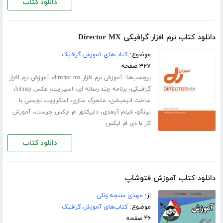
دانلود کتاب
دانلود کتاب نرم افزار گرافیکی Director MX
موضوع:
کتاب‌های آموزش گرافیک
۳۲۷ صفحه
برچسب‌ها:
،
آموزش نرم افزار director mx
آموزش نرم افزار
،
،
،
،
گرافیکی
برنامه چند رسانه ای
اسپرایت
عکس bitmap
،
،
ساخت انیمیشن
متحرک سازی
اسکریپت نویسی با
،
،
،
لینگو
فیلم 3بعدی
دایرکتور ام ایکس چیست
آموزش
کار با دی ام ایکس
دانلود کتاب
دانلود کتاب آموزش فتوشاپ
از:
مهدی سنجه ونلی
موضوع:
کتاب‌های آموزش گرافیک
۴۶ صفحه