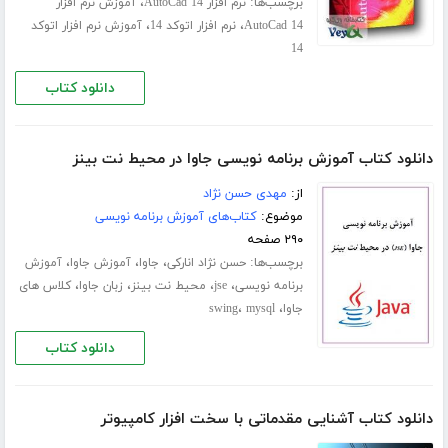
برچسب‌ها:
،
نرم افزار AutoCad 14
آموزش نرم افزار
،
،
AutoCad 14
نرم افزار اتوکد 14
آموزش نرم افزار اتوکد
14
دانلود کتاب
دانلود کتاب آموزش برنامه نویسی جاوا در محیط نت بینز
از:
مهدی حسن نژاد
موضوع:
کتاب‌های آموزش برنامه نویسی
۲۹۰ صفحه
برچسب‌ها:
،
،
،
حسن نژاد انارکی
جاوا
آموزش جاوا
آموزش
،
،
،
،
برنامه نویسی
jse
محیط نت بینز
زبان جاوا
کلاس های
،
،
جاوا
mysql
swing
دانلود کتاب
دانلود کتاب آشنایی مقدماتی با سخت افزار کامپیوتر