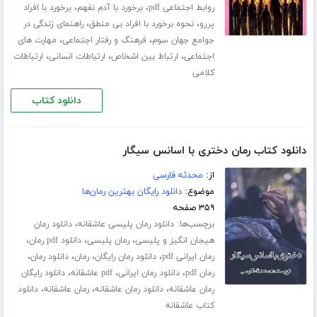
،
،
روابط اجتماعی pdf
برخورد با آدم نفهم
برخورد با افراد
،
،
پررو
نحوه برخورد با افراد بی منطق
راهنمای زندگی در
،
،
جوامع جهان سوم
فرهنگ و رفتار اجتماعی
مهارت های
،
،
،
اجتماعی
ارتباط بین اشخاص
ارتباطات انسانی
ارتباطات
کلامی
دانلود کتاب
دانلود کتاب رمان دختری با اسانس سیگار
از:
محدثه فارسی
موضوع:
دانلود رایگان بهترین رمان‌ها
۳۵۹ صفحه
برچسب‌ها:
،
دانلود رمان پلیسی عاشقانه
دانلود رمان
،
،
،
هیجان انگیز و پلیسی
رمان پلیسی
دانلود pdf رمان
،
،
،
،
رمان ایرانی pdf
دانلود رمان رایگان
رمان
دانلود رمان
،
،
،
رمان pdf
دانلود رمان ایرانی
pdf عاشقانه
دانلود رایگان
،
،
،
رمان عاشقانه
دانلود رمان عاشقانه
رمان عاشقانه
دانلود
کتاب عاشقانه