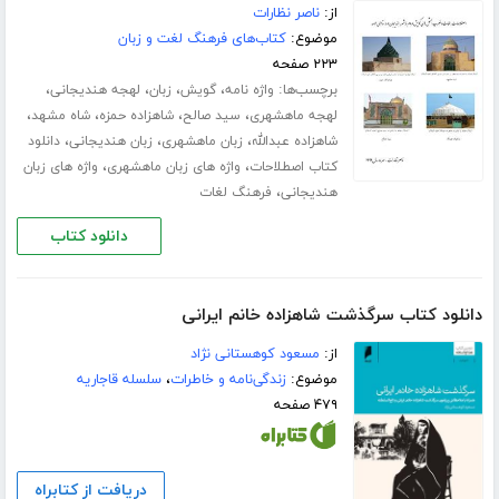
از:
ناصر نظارات
موضوع:
کتاب‌های فرهنگ لغت و زبان
۲۲۳ صفحه
برچسب‌ها:
،
،
،
،
واژه نامه
گویش
زبان
لهجه هندیجانی
،
،
،
،
لهجه ماهشهری
سید صالح
شاهزاده حمزه
شاه مشهد
،
،
،
شاهزاده عبدالله
زبان ماهشهری
زبان هندیجانی
دانلود
،
،
کتاب اصطلاحات
واژه های زبان ماهشهری
واژه های زبان
،
هندیجانی
فرهنگ لغات
دانلود کتاب
دانلود کتاب سرگذشت شاهزاده خانم ایرانی
از:
مسعود کوهستانی نژاد
موضوع:
زندگی‌نامه و خاطرات
،
سلسله قاجاریه
۴۷۹ صفحه
دریافت از کتابراه