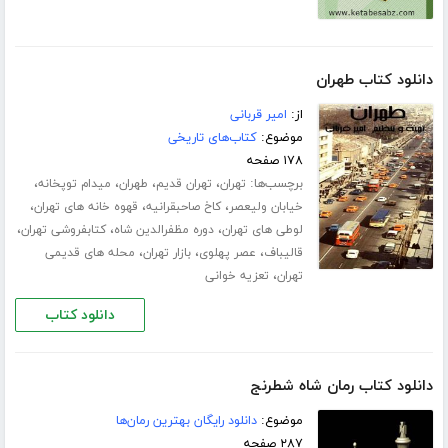
دانلود کتاب طهران
از:
امیر قربانی
موضوع:
کتاب‌های تاریخی
۱۷۸ صفحه
برچسب‌ها:
،
،
،
،
تهران
تهران قدیم
طهران
میدام توپخانه
،
،
،
خیابان ولیعصر
کاخ صاحبقرانیه
قهوه خانه های تهران
،
،
،
لوطی های تهران
دوره مظفرالدین شاه
کتابفروشی تهران
،
،
،
قالیباف
عصر پهلوی
بازار تهران
محله های قدیمی
،
تهران
تعزیه خوانی
دانلود کتاب
دانلود کتاب رمان شاه شطرنج
موضوع:
دانلود رایگان بهترین رمان‌ها
۲۸۷ صفحه