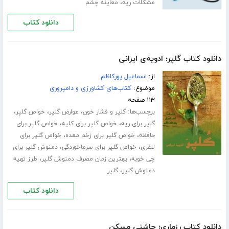
،
مشکلات ریه
معاینه چشم
دانلود کتاب
دانلود کتاب گلپر؛ ادویه‌ی ایرانی
از:
اسماعیل پورکاظم
موضوع:
کتاب‌های کشاورزی و دامپروری
۱۱۳ صفحه
برچسب‌ها:
،
،
،
گلپر و فشار خون
عوارض گلپر
خواص گلپر
،
،
گلپر برای ریه
خواص گلپر برای کلیه
خواص گلپر برای
،
،
حافظه
خواص گلپر برای زخم معده
خواص گلپر برای
،
،
لاغری
خواص گلپر برای سرماخوردگی
دمنوش گلپر برای
،
،
چی خوبه
بهترین زمان مصرف دمنوش گلپر
طرز تهیه
،
دمنوش گلپر
گلپر
دانلود کتاب
دانلود کتاب رزماری؛ چاشنی مسکن