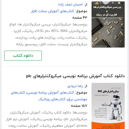
از:
احسان نجف زاده
موضوع:
کتاب‌های آموزش سخت افزار
۴۳ صفحه
برچسب‌ها:
،
،
میکروکنترلر
بررسی میکروکنترلر ها
انواع
،
،
،
،
،
،
میکروکنترلر
8084
8051
pic
AVR
رباتیک
کاربرد
،
،
،
،
رباتیک
ساخت ربات
پردازنده های ربات
پردازنده
،
،
میکروکنترلر چیست
سخت افزار
پروسسور رایانه
دانلود کتاب
دانلود کتاب آمورش برنامه نویسی میکروکنترلرهای pic
از:
رضا درودی
موضوع:
کتاب‌های آموزش برنامه نویسی
،
کتاب‌های
مهندسی برق
،
کتاب‌های روباتیک
۱۵۷ صفحه
برچسب‌ها:
،
،
دانلود کتاب رباتیک
آموزش میکروکنترلر
،
،
میکروکنترلر pic
برنامه نویسی رباتیک
آموزش نرم افزار
،
،
proteus
آموزش مفاهیم رباتیک
آموزش ساخت روبات