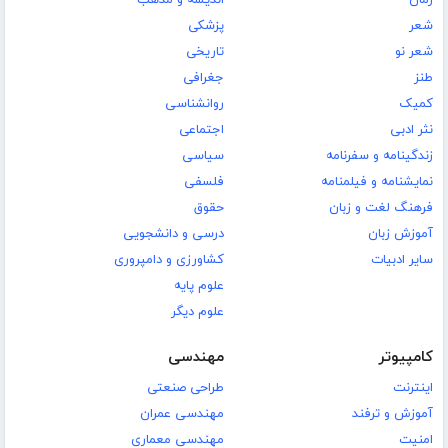
رمان
اندیشه و مذهب
شعر
پزشکی
شعر نو
تاریخی
طنز
جغرافی
کمیک
روانشناسی
نثر ادبی
اجتماعی
زندگینامه و سفرنامه
سیاسی
نمایشنامه و فیلمنامه
فلسفی
فرهنگ لغت و زبان
حقوق
آموزش زبان
درسی و دانشجویی
سایر ادبیات
کشاورزی و دامپروری
علوم پایه
علوم دیگر
کامپیوتر
مهندسی
اینترنت
طراحی صنعتی
آموزش و ترفند
مهندسی عمران
امنیت
مهندسی معماری