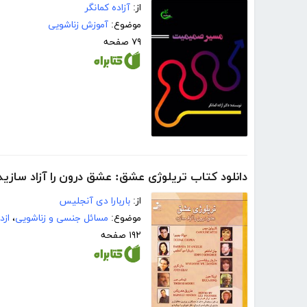
از:
آزاده کمانگر
موضوع:
آموزش زناشویی
۷۹ صفحه
دانلود کتاب تریلوژی عشق: عشق درون را آزاد سازید
از:
باربارا دی آنجلیس
موضوع:
مسائل جنسی و زناشویی
،
ازد
۱۹۲ صفحه