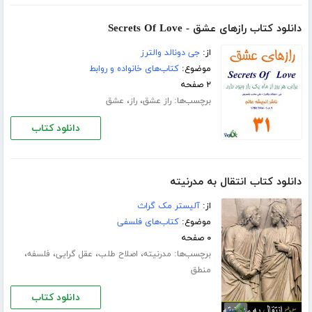
دانلود کتاب رازهای عشق - Secrets Of Love
از:
جی دونالد والترز
موضوع:
کتاب‌های خانواده و روابط
۲ صفحه
برچسب‌ها:
،
،
راز عشق
راز
عشق
دانلود کتاب
دانلود کتاب انتقال به مدرنیته
از:
آلیستر مک گراث
موضوع:
کتاب‌های فلسفی
۰ صفحه
برچسب‌ها:
،
،
،
،
مدرنیته
اصلاح طلب
عقل گرایی
فلسفه
منطق
دانلود کتاب