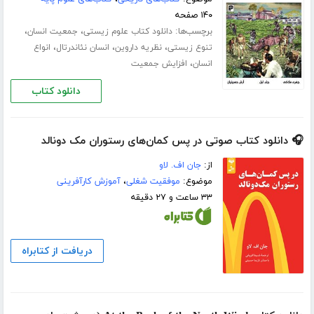
۱۴۰ صفحه
برچسب‌ها:
،
،
دانلود کتاب علوم زیستی
جمعیت انسان
،
،
،
تنوع زیستی
نظریه داروین
انسان نئاندرتال
انواع
،
انسان
افزایش جمعیت
دانلود کتاب
🎧 دانلود کتاب صوتی در پس کمان‌های رستوران مک دونالد
از:
جان اف. لاو
موضوع:
موفقیت شغلی
،
آموزش کارآفرینی
۳۳ ساعت و ۲۷ دقیقه
دریافت از کتابراه