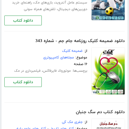
،
،
سیستم عامل آندروید
بازی‌های مک
راهنمای خرید
،
دوربین‌های دیجیتال
تلفن‌های همراه سونی
دانلود کتاب
دانلود ضمیمه کلیک روزنامه جام جم - شماره 343
از:
ضمیمه کلیک
موضوع:
مجله‌های کامپیوتری
۱۶ صفحه
برچسب‌ها:
،
،
موتورولا
فایرفاکس
فیلمبرداری در مک
دانلود کتاب
دانلود کتاب دم سگ جنبان
از:
جفری مک کی
موضوع:
کتاب‌های تاریخی
،
کتاب‌های علوم پایه