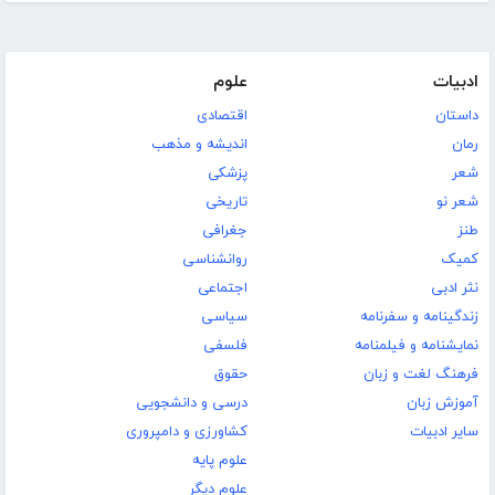
ادبیات
علوم
داستان
اقتصادی
رمان
اندیشه و مذهب
شعر
پزشکی
شعر نو
تاریخی
طنز
جغرافی
کمیک
روانشناسی
نثر ادبی
اجتماعی
زندگینامه و سفرنامه
سیاسی
نمایشنامه و فیلمنامه
فلسفی
فرهنگ لغت و زبان
حقوق
آموزش زبان
درسی و دانشجویی
سایر ادبیات
کشاورزی و دامپروری
علوم پایه
علوم دیگر