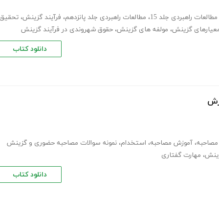
مطالعات راهبردی جلد 15
،
مطالعات راهبردی جلد پانزدهم
،
فرآیند گزینش
،
تحقیق
عیارهای گزینش
،
مولفه های گزینش
،
حقوق شهروندی در فرآیند گزینش
دانلود کتاب
رش
مصاحبه
،
آموزش مصاحبه
،
استخدام
،
نمونه سوالات مصاحبه حضوری و گزینش
زینش
،
مهارت گفتاری
دانلود کتاب