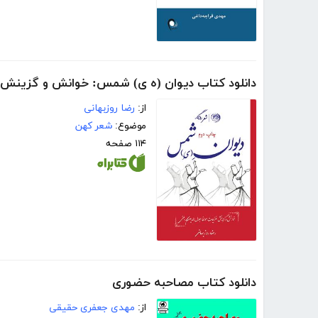
دانلود کتاب دیوان (ه ی) شمس: خوانش و گزینش غز
از:
رضا روزبهانی
موضوع:
شعر کهن
۱۱۴ صفحه
دانلود کتاب مصاحبه حضوری
از:
مهدی جعفری حقیقی