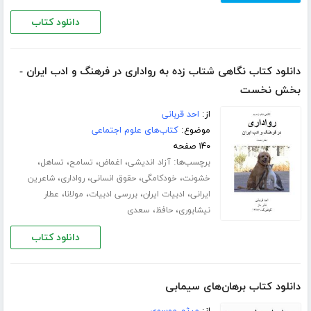
دانلود کتاب
دانلود کتاب نگاهی شتاب زده به رواداری در فرهنگ و ادب ایران -
بخش نخست
از:
احد قربانی
موضوع:
کتاب‌های علوم اجتماعی
۱۴۰ صفحه
برچسب‌ها:
،
،
،
،
آزاد اندیشی
اغماض
تسامح
تساهل
،
،
،
،
خشونت
خودکامگی
حقوق انسانی
رواداری
شاعرین
،
،
،
،
ایرانی
ادبیات ایران
بررسی ادبیات
مولانا
عطار
،
،
نیشابوری
حافظ
سعدی
دانلود کتاب
دانلود کتاب برهان‌های سیمابی