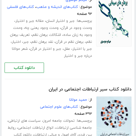
از:
میثم موسوی
موضوع:
کتاب‌های اندیشه و مذهب
،
کتاب‌های فلسفی
۹۲ صفحه
برچسب‌ها:
،
،
جبر و اختیار انسان
مقاله جبر و اختیار
،
،
وحدت وجود در قرآن
وحدت وجود یعنی چه
وحدت
،
،
وجود به زبان ساده
اشکالات برهان نظم
تعریف برهان
،
،
،
،
،
نظم
برهان نظم در قرآن
نقد برهان نظم
جبر
اختیار
،
،
،
جبر یا اختیار
عقل
جبر و اختیار در قرآن
شعر مولانا
درباره جبر و اختیار
دانلود کتاب
دانلود کتاب سیر ارتباطات اجتماعی در ایران
از:
حمید مولانا
موضوع:
کتاب‌های علوم اجتماعی
۳۹۲ صفحه
برچسب‌ها:
،
،
تحولات جامعه امروز
سیاست های ارتباطی
،
،
جامعه شناسی ارتباطات
انواع ارتباطات اجتماعی
روابط
،
،
بین فردی pdf
اصول و مبانی ارتباطات
دانلود کتاب