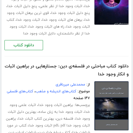
،
،
،
خدا
اثبات وجود خدا از نظر علمی
پنج دلیل اثبات خدا
،
پنج دلیل اثبات وجود خدا
قوی ترین برهان اثبات وجود
،
،
،
خدا
برهان های اثبات وجود خدا
اثبات وجود خدا
کتاب
،
،
اثبات وجود خدا
راه های اثبات وجود خدا
اثبات وجود
،
خدا از نظر دانشمندان
دلایل اثبات وجود خدا
دانلود کتاب
دانلود کتاب مباحثی در فلسفه‌ی دین: جستارهایی در براهین اثبات
و انکار وجود خدا
از:
محمدعلی میرباقری
موضوع:
کتاب‌های اندیشه و مذهب
،
کتاب‌های فلسفی
۱۴۷ صفحه
برچسب‌ها:
،
براهین اثبات وجود خدا
اثبات علمی وجود
،
،
خدا
اثبات وجود خدا به زبان ساده
بهترین دلیل اثبات
،
،
،
وجود خدا
فلسفه دین
بهترین کتاب اثبات خدا
براهین
،
،
اثبات وجود خدا pdf
pdf اثبات وجود خدا
کتاب در مورد
،
،
،
،
شناخت خدا
کتاب درباره خدا
دین
شناخت ادیان
دین