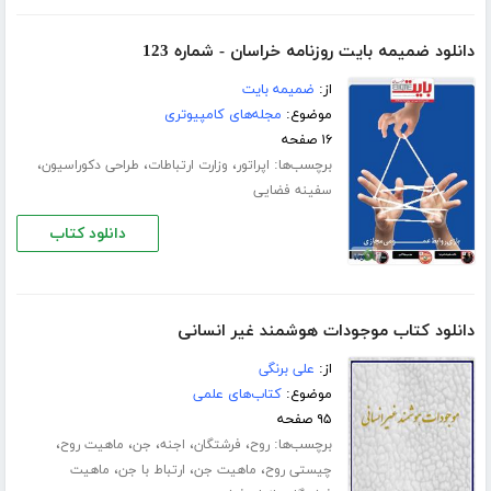
دانلود ضمیمه بایت روزنامه خراسان - شماره 123
از:
ضمیمه بایت
موضوع:
مجله‌های کامپیوتری
۱۶ صفحه
برچسب‌ها:
،
،
،
اپراتور
وزارت ارتباطات
طراحی دکوراسیون
سفینه فضایی
دانلود کتاب
دانلود کتاب موجودات هوشمند غیر انسانی
از:
علی برنگی
موضوع:
کتاب‌های علمی
۹۵ صفحه
برچسب‌ها:
،
،
،
،
،
روح
فرشتگان
اجنه
جن
ماهیت روح
،
،
،
چیستی روح
ماهیت جن
ارتباط با جن
ماهیت