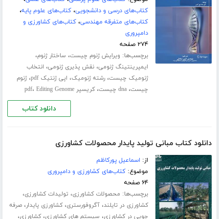
کتاب‌های درسی و دانشجویی
،
کتاب‌های علوم پایه
،
کتاب‌های متفرقه مهندسی
،
کتاب‌های کشاورزی و
دامپروری
۲۷۴ صفحه
برچسب‌ها:
،
،
ویرایش ژنوم چیست
ساختار ژنوم
،
،
ایمپرینتینگ ژنومی
نقش پذیری ژنومی
انتخاب
،
،
،
ژنومیک چیست
رشته ژنومیک
اپی ژنتیک pdf
ژنوم
،
،
،
چیست
dna چیست
کریسپر pdf
Editing Genome
دانلود کتاب
دانلود کتاب مبانی تولید پایدار محصولات کشاورزی
از:
اسماعیل پورکاظم
موضوع:
کتاب‌های کشاورزی و دامپروری
۶۴ صفحه
برچسب‌ها:
،
،
محصولات کشاورزی
تولیدات کشاورزی
،
،
،
کشاورزی در تایلند
آگروفورستری
کشاورزی پایدار
صرفه
،
،
،
جویی در کشاورزی
سیستم های کشاورزی
کشاورزی