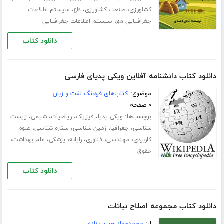
،
،
،
کشاورزی
صنعت کشاورزی
gis
سیستم اطلاعات
،
جغرافیایی gis
سیستم اطلاعات جغرافیایی
دانلود کتاب
دانلود کتاب دانشنامه آفلاین ویکی پدیای فارسی
موضوع:
کتاب‌های فرهنگ لغت و زبان
۰ صفحه
برچسب‌ها:
،
،
،
،
ویکی پدیا
فیزیک
ریاضیات
شیمی
زیست
،
،
،
،
شناسی
جغرافیا
زمین شناسی
ستاره شناسی
علوم
،
،
،
،
،
،
کاربردی
مهندسی
فناوری
رایانه
پزشکی
علم بهداشت
حقوق
دانلود کتاب
دانلود کتاب مجموعه اصلاح نباتات