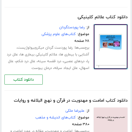
دانلود کتاب علائم کلینیکی
از:
رضا پوردستگردان
موضوع:
کتاب‌های علوم پزشکی
۶۸ صفحه
برچسب‌ها:
،
رضا پوردست گردان میکروبیولوژیست
،
،
آشنایی با بیماری ها
علائم کلینیکی بیماری ها
علل درد
،
،
،
،
پا
دردهای عصبی
درد قفسه سینه
علل درد شکم
علل
،
،
اسهال
علل ایجاد سرفه
درمان یبوست
دانلود کتاب
دانلود کتاب امامت و مهدویت در قرآن و نهج البلاغه و روایات
از:
علیرضا ملکی
موضوع:
کتاب‌های اندیشه و مذهب
۳۸۰ صفحه
برچسب‌ها:
،
امامت و مهدویت
مقاله در مورد امامت و