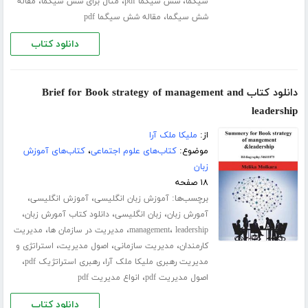
،
،
،
سیگما
شش سیگما pdf
مثال برای شش سیگما
مقاله
،
شش سیگما
مقاله شش سیگما pdf
دانلود کتاب
دانلود کتاب Brief for Book strategy of management and
leadership
از:
ملیکا ملک آرا
موضوع:
کتاب‌های علوم اجتماعی
،
کتاب‌های آموزش
زبان
۱۸ صفحه
برچسب‌ها:
،
،
آموزش زبان انگلیسی
آموزش انگلیسی
،
،
،
آمورش زبان
زبان انگلیسی
دانلود کتاب آمورش زبان
،
،
،
leadership
management
مدیریت در سازمان ها
مدیریت
،
،
،
کارمندان
مدیریت سازمانی
اصول مدیریت
استراتژی و
،
،
مدیریت رهبری ملیکا ملک آرا
رهبری استراتژیک pdf
،
اصول مدیریت pdf
انواع مدیریت pdf
دانلود کتاب