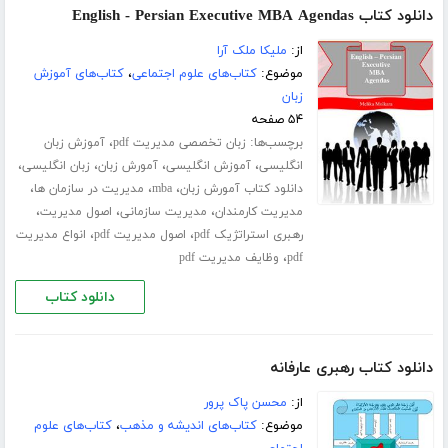
دانلود کتاب English - Persian Executive MBA Agendas
از:
ملیکا ملک آرا
موضوع:
کتاب‌های علوم اجتماعی
،
کتاب‌های آموزش
زبان
۵۴ صفحه
برچسب‌ها:
،
زبان تخصصی مدیریت pdf
آموزش زبان
،
،
،
،
انگلیسی
آموزش انگلیسی
آمورش زبان
زبان انگلیسی
،
،
،
دانلود کتاب آمورش زبان
mba
مدیریت در سازمان ها
،
،
،
مدیریت کارمندان
مدیریت سازمانی
اصول مدیریت
،
،
رهبری استراتژیک pdf
اصول مدیریت pdf
انواع مدیریت
،
pdf
وظایف مدیریت pdf
دانلود کتاب
دانلود کتاب رهبری عارفانه
از:
محسن پاک پرور
موضوع:
کتاب‌های اندیشه و مذهب
،
کتاب‌های علوم