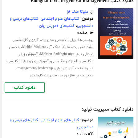
دانلود کتاب Bilingual texts in general management
از:
ملیکا ملک آرا
موضوع:
کتاب‌های علوم اجتماعی
،
کتاب‌های درسی و
دانشجویی
،
کتاب‌های آموزش زبان
۱۱۳ صفحه
برچسب‌ها:
،
زبان تخصصی مدیریت
آزمون کارشناسی
،
،
،
ارشد مدیریت
ملیکا ملک آرا
Melika Molkara
محسن
،
،
صادقی نیه
Mohsen Sadehghi niye
آموزش زبان
،
،
،
،
انگلیسی
آموزش انگلیسی
آمورش زبان
زبان انگلیسی
،
،
،
دانلود کتاب آمورش زبان
leadership
management
،
مدیریت در سازمان ها
مدیریت کارمندان
دانلود کتاب
دانلود کتاب مدیریت تولید
موضوع:
کتاب‌های علوم اجتماعی
،
کتاب‌های درسی و
دانشجویی
۱۴۴ صفحه