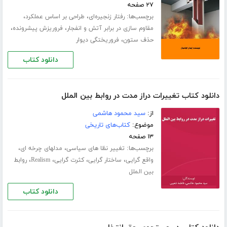
۲۷ صفحه
برچسب‌ها:
،
،
رفتار زنجیره‌ای
طراحی بر اساس عملکرد
،
،
مقاوم سازی در برابر آتش و انفجار
فروریزش پیشرونده
،
حذف ستون
فروریختگی دیوار
دانلود کتاب
دانلود کتاب تغییرات دراز مدت در روابط بین الملل
از:
سید محمود هاشمی
موضوع:
کتاب‌های تاریخی
۱۳ صفحه
برچسب‌ها:
،
،
تغییر نظا های سیاسی
مدلهای چرخه ای
،
،
،
،
واقع گرایی
ساختار گرایی
کثرت گرایی
Realism
روابط
بین الملل
دانلود کتاب