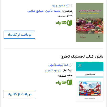
از:
ژائو هویی وو
موضوع:
زنجیره تأمین
،
صنایع غذایی
۴۳۴ صفحه
دریافت از کتابراه
دانلود کتاب لجستیک تجاری
از:
الناز میاندوآبچی
موضوع:
زنجیره تأمین
۳۴۳ صفحه
دریافت از کتابراه