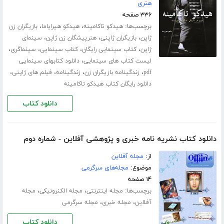
هنری
۳۳۶ صفحه
برچسب‌ها:
،
،
هیدکو تاکامینه
هیدکو هیرایاما
بازیگران زن
،
،
،
ژاپن
بازیگران ژاپنی
هنرپیشگان زن ژاپن
سینمای
،
،
،
،
ژاپن
کتاب سینمایی رایگان
کتاب سینمایی
سینماگری
،
لیست کتاب های سینمایی
دانلود کتابهای سینمایی
،
،
،
،
pdf
زندگینامه بازیگران زن
زندگینامه
فیلم های ژاپنی
دانلود رایگان کتاب هیدکو تاکامینه
دانلود کتاب
دانلود کتاب نشریه نامه خبری و پژوهشی آفلاین - شماره دوم
از:
مجله آفلاین
موضوع:
مجله‌های سرگرمی
۱۴ صفحه
برچسب‌ها:
،
،
مجله اینترنتی
مجله الکنرونیکی
مجله
،
،
آفلاین
مجله خبری
مجله سرگرمی
دانلود کتاب