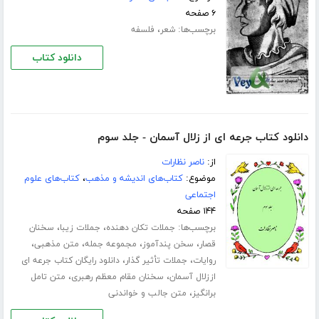
۶ صفحه
برچسب‌ها:
،
شعر
فلسفه
دانلود کتاب
دانلود کتاب جرعه ای از زلال آسمان - جلد سوم
از:
ناصر نظارات
موضوع:
کتاب‌های اندیشه و مذهب
،
کتاب‌های علوم
اجتماعی
۱۴۴ صفحه
برچسب‌ها:
،
،
جملات تکان دهنده
جملات زیبا
سخنان
،
،
،
،
قصار
سخن پندآموز
مجموعه جمله
متن مذهبی
،
،
روایات
جملات تأثیر گذار
دانلود رایگان کتاب جرعه ای
،
،
اززلال آسمان
سخنان مقام معظم رهبری
متن تامل
،
برانگیز
متن جالب و خواندنی