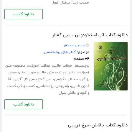
،
جملات زیبا
سخنان قصار
دانلود کتاب
دانلود کتاب آب استخودوس - سی گفتار
از:
حسین مجدفر
موضوع:
کتاب‌های روانشناسی
۳۴ صفحه
برچسب‌ها:
،
،
جملات جالب
جملات آموزنده
مجموعه متن
،
،
،
،
آموزنده
متن آموزنده
متن جالب
ضرب المثل
سخن
،
،
،
،
بزرگان
سخنان انگیزشی
سی گفتار
سی کار آفرین
14
،
،
،
،
قانون طلایی
راه روشن
روانشناسی
کسب و کار
کسب
و کارهای دانش بنیان
دانلود کتاب
دانلود کتاب جاناتان، مرغ دریایی