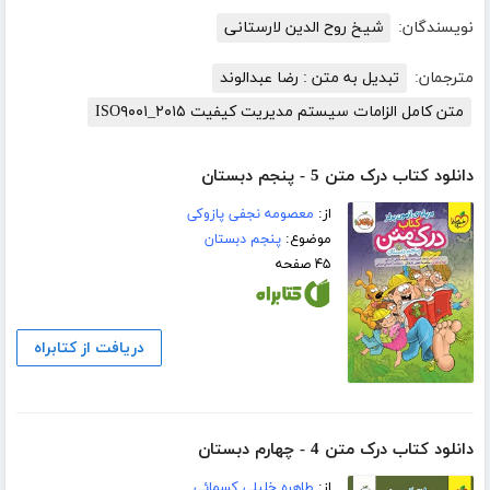
نویسندگان:
شیخ روح الدین لارستانی
مترجمان:
تبدیل به متن : رضا عبدالوند
متن کامل الزامات سیستم مدیریت کیفیت ISO۹۰۰۱_۲۰۱۵
دانلود کتاب درک متن 5 - پنجم دبستان
از:
معصومه نجفی پازوکی
موضوع:
پنجم دبستان
۴۵ صفحه
دریافت از کتابراه
دانلود کتاب درک متن 4 - چهارم دبستان
از:
طاهره خلیلی کسمائی