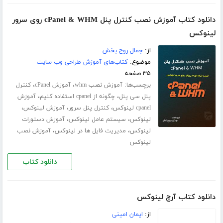
دانلود کتاب آموزش نصب کنترل پنل cPanel & WHM روی سرور
لینوکس
از:
جمال روح بخش
موضوع:
کتاب‌های آموزش طراحی وب سایت
۳۵ صفحه
برچسب‌ها:
،
،
آموزش نصب whm
آموزش cPanel
کنترل
،
،
پنل سی پنل
چگونه از cpanel استفاده کنیم
آموزش
،
،
،
cpanel لینوکس
کنترل پنل سرور
آموزش لینوکس
،
،
لینوکس
سیستم عامل لینوکس
آموزش دستورات
،
،
لینوکس
مدیریت فایل ها در لینوکس
آموزش نصب
لینوکس
دانلود کتاب
دانلود کتاب آرچ لینوکس
از:
ایمان امینی