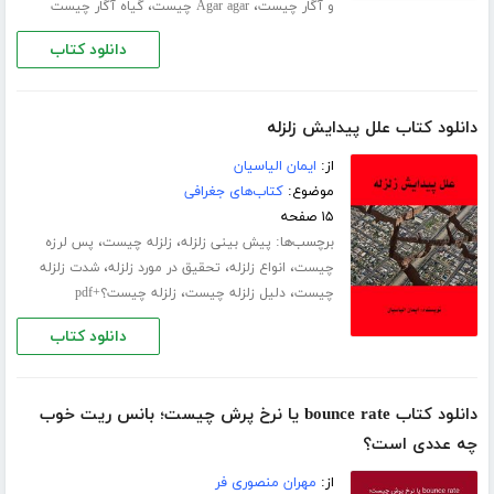
،
،
و آگار چیست
Agar agar چیست
گیاه آگار چیست
دانلود کتاب
دانلود کتاب علل پیدایش زلزله
از:
ایمان الیاسیان
موضوع:
کتاب‌های جغرافی
۱۵ صفحه
برچسب‌ها:
،
،
پیش بینی زلزله
زلزله چیست
پس لرزه
،
،
،
چیست
انواع زلزله
تحقیق در مورد زلزله
شدت زلزله
،
،
چیست
دلیل زلزله چیست
زلزله چیست؟+pdf
دانلود کتاب
دانلود کتاب bounce rate یا نرخ پرش چیست؛ بانس ریت خوب
چه عددی است؟
از:
مهران منصوری فر