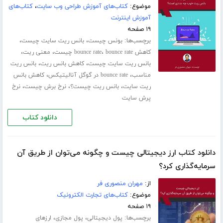
موضوع:
کتاب‌های آموزش طراحی وب سایت
،
کتاب‌های
آموزش اینترنت
۱۹ صفحه
برچسب‌ها:
،
،
بونس چیست
بانس ریت سایت چیست
،
،
،
کاهش bounce rate
bounce rate چیست
معنی ریت
،
،
بانس ریت سایت چیست
کاهش بانس ریت
بانس ریت
،
،
مناسب
bounce rate در گوگل آنالیتیکس
کاهش بانس
،
،
،
ریت سایت
بانس ریت چیست؟
نرخ برش چیست
نرخ
پرش سایت
دانلود کتاب
دانلود کتاب ارز دیجیتالی چیست و چگونه می‌توان از طریق آن
سرمایه‌گذاری کرد؟
از:
مهران منصوری فر
موضوع:
کتاب‌های تجارت الکترونیک
۱۹ صفحه
برچسب‌ها:
،
،
پول دیجیتالی
پول مجازی
ارزهای