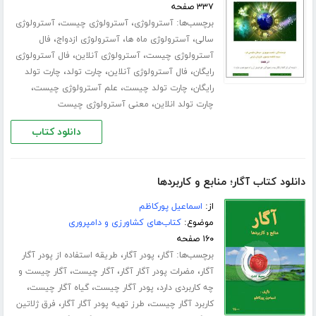
۳۳۷ صفحه
برچسب‌ها:
،
،
آسترولوژی
آسترولوژی چیست
آسترولوژی
،
،
،
سالی
آسترولوژی ماه ها
آسترولوژی ازدواج
فال
،
،
آسترولوژی چیست
آسترولوژی آنلاین
فال آسترولوژی
،
،
،
رایگان
فال آسترولوژی آنلاین
چارت تولد
چارت تولد
،
،
،
رایگان
چارت تولد چیست
علم آسترولوژی چیست
،
چارت تولد انلاین
معنی آسترولوژی چیست
دانلود کتاب
دانلود کتاب آگار؛ منابع و کاربردها
از:
اسماعیل پورکاظم
موضوع:
کتاب‌های کشاورزی و دامپروری
۱۶۰ صفحه
برچسب‌ها:
،
،
آگار
پودر آگار
طریقه استفاده از پودر آگار
،
،
،
آگار
مضرات پودر آگار آگار
آگار چیست
آگار چیست و
،
،
،
چه کاربردی دارد
پودر آگار چیست
گیاه آگار چیست
،
،
کاربرد آگار چیست
طرز تهیه پودر آگار آگار
فرق ژلاتین