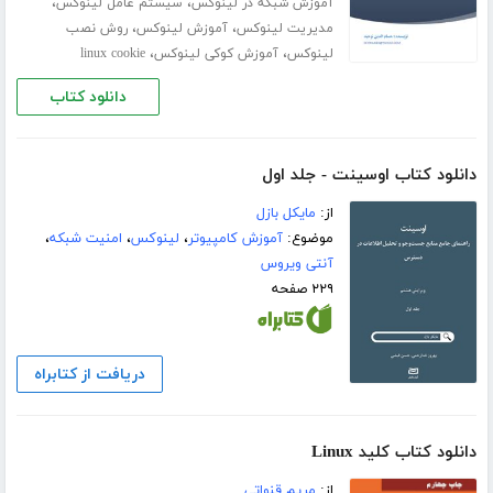
،
،
آموزش شبکه در لینوکس
سیستم عامل لینوکس
،
،
مدیریت لینوکس
آموزش لینوکس
روش نصب
،
،
لینوکس
آموزش کوکی لینوکس
linux cookie
دانلود کتاب
دانلود کتاب اوسینت - جلد اول
از:
مایکل بازل
موضوع:
آموزش کامپیوتر
،
لینوکس
،
امنیت شبکه
،
آنتی ویروس
۲۲۹ صفحه
دریافت از کتابراه
دانلود کتاب کلید Linux
از:
مریم قنواتی