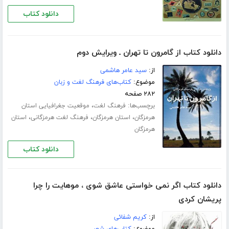
دانلود کتاب
دانلود کتاب از گامرون تا تهران ـ ویرایش دوم
از:
سید عامر هاشمی
موضوع:
کتاب‌های فرهنگ لغت و زبان
۲۸۲ صفحه
برچسب‌ها:
،
فرهنگ لغت
موقعیت جغرافیایی استان
،
،
،
هرمزگان
استان هرمزگان
فرهنگ لغت هرمزگانی
استان
هرمزگان
دانلود کتاب
دانلود کتاب اگر نمی خواستی عاشق شوی ، موهایت را چرا
پریشان کردی
از:
کریم شفائی