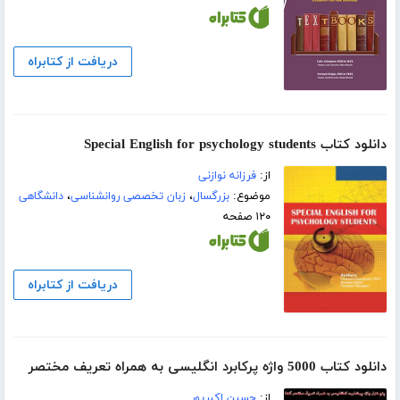
دریافت از کتابراه
دانلود کتاب Special English for psychology students
از:
فرزانه نوازنی
موضوع:
بزرگسال
،
زبان تخصصی روانشناسی
،
دانشگاهی
۱۲۰ صفحه
دریافت از کتابراه
دانلود کتاب 5000 واژه پرکابرد انگلیسی به همراه تعریف مختصر
از:
حسین اکبرپور