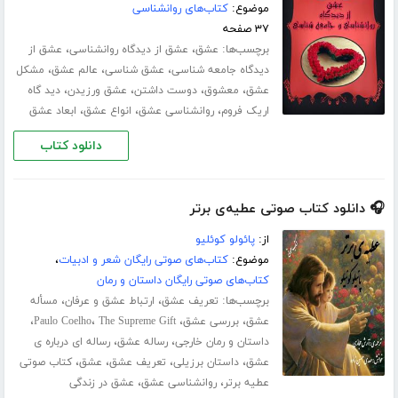
موضوع:
کتاب‌های روانشناسی
۳۷ صفحه
برچسب‌ها:
،
،
عشق
عشق از دیدگاه روانشناسی
عشق از
،
،
،
دیدگاه جامعه شناسی
عشق شناسی
عالم عشق
مشکل
،
،
،
،
عشق
معشوق
دوست داشتن
عشق ورزیدن
دید گاه
،
،
،
اریک فروم
روانشناسی عشق
انواع عشق
ابعاد عشق
دانلود کتاب
🎧 دانلود کتاب صوتی عطیه‌ی برتر
از:
پائولو کوئلیو
موضوع:
کتاب‌های صوتی رایگان شعر و ادبیات
،
کتاب‌های صوتی رایگان داستان و رمان
برچسب‌ها:
،
،
تعریف عشق
ارتباط عشق و عرفان
مسأله
،
،
،
،
عشق
بررسی عشق
The Supreme Gift
Paulo Coelho
،
،
داستان و رمان خارجی
رساله عشق
رساله ای درباره ی
،
،
،
،
عشق
داستان برزیلی
تعریف عشق
عشق
کتاب صوتی
،
،
عطیه برتر
روانشناسی عشق
عشق در زندگی