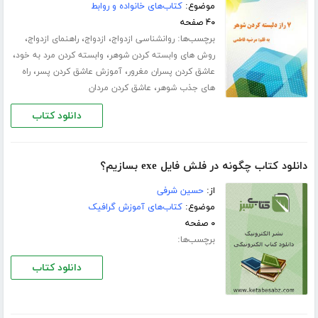
موضوع:
کتاب‌های خانواده و روابط
۴۰ صفحه
برچسب‌ها:
،
،
،
روانشناسی ازدواج
ازدواج
راهنمای ازدواج
،
،
روش های وابسته کردن شوهر
وابسته کردن مرد به خود
،
،
عاشق کردن پسران مغرور
آموزش عاشق کردن پسر
راه
،
های جذب شوهر
عاشق کردن مردان
دانلود کتاب
دانلود کتاب چگونه در فلش فایل exe بسازیم؟
از:
حسین شرفی
موضوع:
کتاب‌های آموزش گرافیک
۰ صفحه
برچسب‌ها:
دانلود کتاب